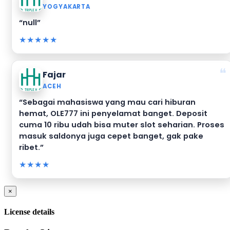
YOGYAKARTA
“null”
★★★★★
❝
Fajar
ACEH
“Sebagai mahasiswa yang mau cari hiburan
hemat, OLE777 ini penyelamat banget. Deposit
cuma 10 ribu udah bisa muter slot seharian. Proses
masuk saldonya juga cepet banget, gak pake
ribet.”
★★★★
×
License details