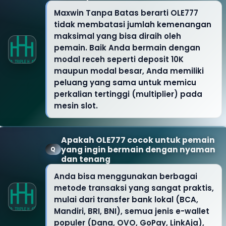
Maxwin Tanpa Batas berarti OLE777
tidak membatasi jumlah kemenangan
maksimal yang bisa diraih oleh
pemain. Baik Anda bermain dengan
modal receh seperti deposit 10K
maupun modal besar, Anda memiliki
peluang yang sama untuk memicu
perkalian tertinggi (multiplier) pada
mesin slot.
Apakah OLE777 cocok untuk pemain
yang ingin bermain dengan nyaman
Q
dan tenang
Anda bisa menggunakan berbagai
metode transaksi yang sangat praktis,
mulai dari transfer bank lokal (BCA,
Mandiri, BRI, BNI), semua jenis e-wallet
populer (Dana, OVO, GoPay, LinkAja),