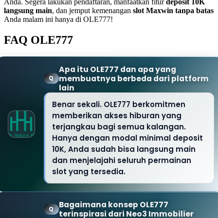
Anda. Segera lakukan pendaftaran, manfaatkan fitur
deposit 10K
langsung main
, dan jemput kemenangan
slot Maxwin tanpa batas
Anda malam ini hanya di OLE777!
FAQ OLE777
Apa itu OLE777 dan apa yang
membuatnya berbeda dari platform
Q
lain
Benar sekali. OLE777 berkomitmen
memberikan akses hiburan yang
terjangkau bagi semua kalangan.
Hanya dengan modal minimal deposit
10K, Anda sudah bisa langsung main
dan menjelajahi seluruh permainan
slot yang tersedia.
Bagaimana konsep OLE777
Q
terinspirasi dari Neo3 Immobilier