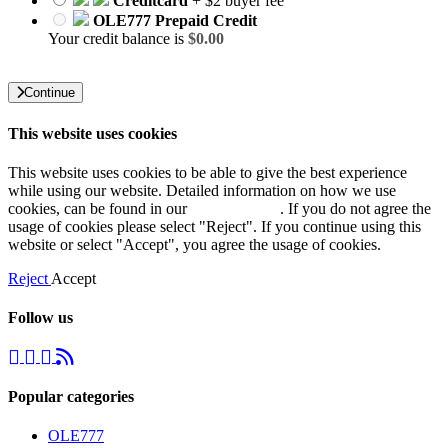
Creditcard
+ $2 buyer fee
OLE777 Prepaid Credit
Your credit balance is
$0.00
Add OLE777 credit
Continue
This website uses cookies
This website uses cookies to be able to give the best experience
while using our website. Detailed information on how we use
cookies, can be found in our
privacy policy
. If you do not agree the
usage of cookies please select "Reject". If you continue using this
website or select "Accept", you agree the usage of cookies.
Reject
Accept
Follow
us
Popular
categories
OLE777