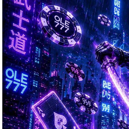
Langsung Main, Nikmati Slot
Maxwin Tanpa Batas
Cukup deposit 10K langsung main slot gacor hari ini. Nikmati
ratusan pilihan game slot Maxwin tanpa batas dengan sistem aman
dan withdraw kilat. Daftar sekarang!
OLE777: Deposit 10K
Langsung Main, Nikmati Slot
Maxwin Tanpa Batas
Cukup deposit 10K langsung main slot gacor hari ini. Nikmati
ratusan pilihan game slot Maxwin tanpa batas dengan sistem aman
dan withdraw kilat. Daftar sekarang!