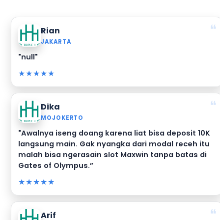
❝
Rian
JAKARTA
"null"
★★★★★
❝
Dika
MOJOKERTO
"Awalnya iseng doang karena liat bisa deposit 10K
langsung main. Gak nyangka dari modal receh itu
malah bisa ngerasain slot Maxwin tanpa batas di
Gates of Olympus.”
★★★★★
❝
Arif